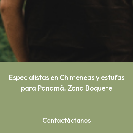
Especialistas en Chimeneas y estufas
para Panamá. Zona Boquete
Contactáctanos